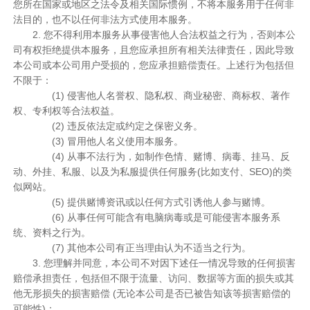
您所在国家或地区之法令及相关国际惯例，不将本服务用于任何非
法目的，也不以任何非法方式使用本服务。
2. 您不得利用本服务从事侵害他人合法权益之行为，否则本公
司有权拒绝提供本服务，且您应承担所有相关法律责任，因此导致
本公司或本公司用户受损的，您应承担赔偿责任。上述行为包括但
不限于：
(1) 侵害他人名誉权、隐私权、商业秘密、商标权、著作
权、专利权等合法权益。
(2) 违反依法定或约定之保密义务。
(3) 冒用他人名义使用本服务。
(4) 从事不法行为，如制作色情、赌博、病毒、挂马、反
动、外挂、私服、以及为私服提供任何服务(比如支付、SEO)的类
似网站。
(5) 提供赌博资讯或以任何方式引诱他人参与赌博。
(6) 从事任何可能含有电脑病毒或是可能侵害本服务系
统、资料之行为。
(7) 其他本公司有正当理由认为不适当之行为。
3. 您理解并同意，本公司不对因下述任一情况导致的任何损害
赔偿承担责任，包括但不限于流量、访问、数据等方面的损失或其
他无形损失的损害赔偿 (无论本公司是否已被告知该等损害赔偿的
可能性)：